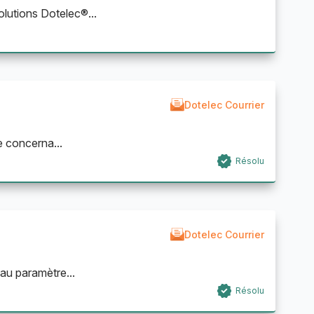
lutions Dotelec®...
Dotelec Courrier
e concerna...
Résolu
Dotelec Courrier
au paramètre...
Résolu