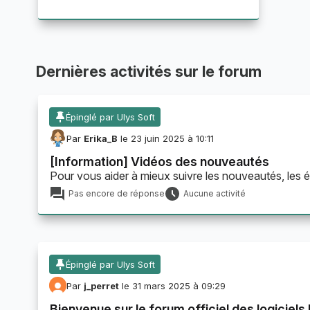
Dernières activités sur le forum
Épinglé par Ulys Soft
Par
Erika_B
le 23 juin 2025 à 10:11
[Information] Vidéos des nouveautés
Pour vous aider à mieux suivre les nouveautés, les év
Pas encore de réponse
Aucune activité
Épinglé par Ulys Soft
Par
j_perret
le 31 mars 2025 à 09:29
Bienvenue sur le forum officiel des logiciel